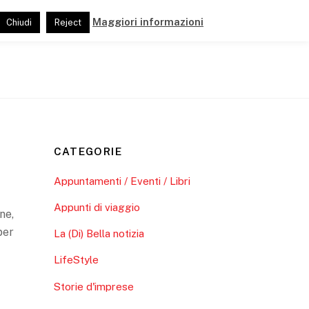
Maggiori informazioni
Chiudi
Reject
ide
Pubblicazioni
Link e Partner
CATEGORIE
Appuntamenti / Eventi / Libri
Appunti di viaggio
ne,
per
La (Di) Bella notizia
LifeStyle
Storie d'imprese