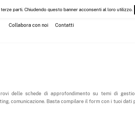
 terze parti. Chiudendo questo banner acconsenti al loro utilizzo.
Chi siamo
Servizi
CT News
CTEducation
CTGu
Collabora con noi
Contatti
trovi delle schede di approfondimento su temi di gestio
ing, comunicazione. Basta compilare il form con i tuoi dati 