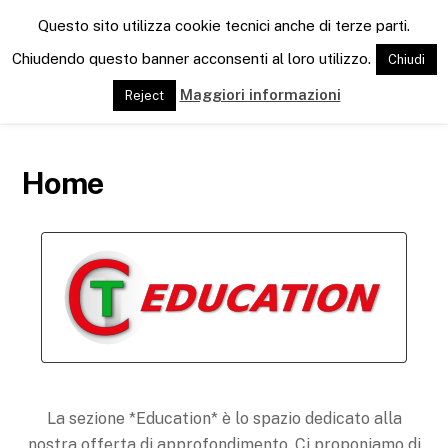
M
Questo sito utilizza cookie tecnici anche di terze parti.
e
n
Chiudendo questo banner acconsenti al loro utilizzo.
Chiudi
u
Maggiori informazioni
Reject
Home
La sezione *Education* è lo spazio dedicato alla
nostra offerta di approfondimento. Ci proponiamo di