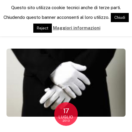
M
Questo sito utilizza cookie tecnici anche di terze parti.
e
n
Chiudendo questo banner acconsenti al loro utilizzo.
Chiudi
u
Maggiori informazioni
Reject
17
LUGLIO
2013