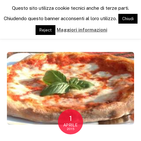
M
Questo sito utilizza cookie tecnici anche di terze parti.
e
n
Chiudendo questo banner acconsenti al loro utilizzo.
Chiudi
u
Maggiori informazioni
Reject
1
APRILE
2015