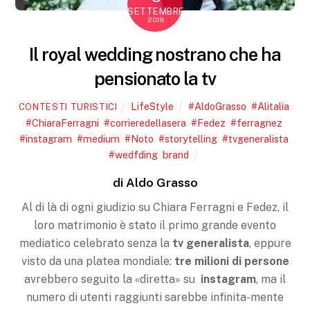
SETTEMBRE
2018
Il royal wedding nostrano che ha
pensionato la tv
LifeStyle
#AldoGrasso
,
#Alitalia
,
CONTESTI TURISTICI
#ChiaraFerragni
,
#corrieredellasera
,
#Fedez
,
#ferragnez
,
#instagram
,
#medium
,
#Noto
,
#storytelling
,
#tvgeneralista
,
#wedfding
,
brand
di Aldo Grasso
Al di là di ogni giudizio su Chiara Ferragni e Fedez, il
loro matrimonio è stato il primo grande evento
mediatico celebrato senza la
tv generalista
, eppure
visto da una platea mondiale:
tre milioni di persone
avrebbero seguito la «diretta» su
instagram
, ma il
numero di utenti raggiunti sarebbe infinita-mente