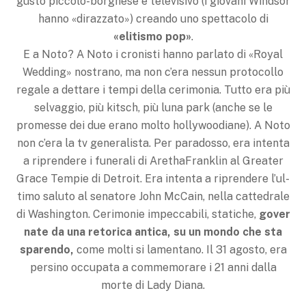
gusto piccolo-borghese e televisivo (i giovani Windsor
hanno «dirazzato») creando uno spettacolo di
«elitismo pop»
.
E a Noto? A Noto i cronisti hanno parlato di «Royal
Wedding» nostrano, ma non c’era nessun pro­tocollo
regale a dettare i tempi della cerimonia. Tutto era più
selvaggio, più kitsch, più luna park (anche se le
promesse dei due erano molto holly­woodiane). A Noto
non c’era la tv ge­neralista. Per paradosso, era intenta
a riprendere i funerali di ArethaFranklin al Greater
Grace Tempie di Detroit. Era intenta a riprendere l’ul­
timo saluto al senatore John McCain, nella cattedrale
di Washington. Ceri­monie impeccabili, statiche,
gover­
nate da una retorica antica, su un
mondo che sta
sparendo,
come mol­ti si lamentano. Il 31 agosto, era
per­sino occupata a commemorare i 21 anni dalla
morte di Lady Diana.