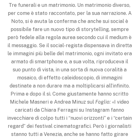
Tre funerali e un matrimonio. Un matrimonio diverso,
per come è stato raccontato, per la sua narrazione. A
Noto, si è avuta la conferma che anche sui social è
possibile fare un nuovo tipo di storytelling, sempre
però fedele alla regola aurea secon­do cui il medium è
il messaggio. Se il social-regista dispensava in diretta
le immagini più belle del matrimonio, ogni invitato era
armato di smartphone e, a sua volta, riprodu­ceva il
suo punto di vista, in una sorta di nuova coralità a
mosaico, di effetto caleidoscopio, di immagini
destinate a non durare ma a mol­tiplicarsi all’infinito.
Prima e dopo il sì. Come giustamente hanno scritto
Michele Masneri e Andrea Minuz sul
Foglio:
«I video
caricati da Chiara Ferragni su Instagram fanno
invecchiare di colpo tutti i “nuovi orizzonti” e i “certain
regard” dei festival cinematografici. Però i giornalisti
stanno tutti a Venezia, anche se hanno fatto girare