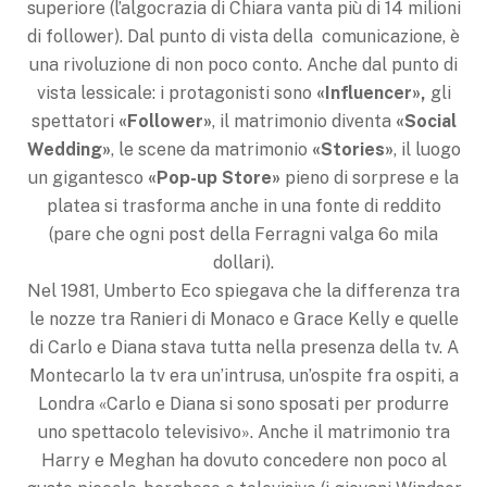
superiore (l’algocrazia di Chiara vanta più di 14 milioni
di follower). Dal punto di vista della comunicazione, è
una rivoluzione di non poco conto. Anche dal punto di
vista lessicale: i protagonisti sono
«Influencer»,
gli
spettatori
«Follower»
, il matrimonio diventa
«Social
Wedding»
, le scene da matrimonio
«Stories»
, il luogo
un gigantesco
«Pop-up Store»
pieno di sorprese e la
platea si trasforma anche in una fonte di reddito
(pare che ogni post della Ferragni valga 6o mila
dollari).
Nel 1981, Umberto Eco spiegava che la differenza tra
le nozze tra Ranieri di Monaco e Grace Kelly e quelle
di Carlo e Diana stava tutta nella presenza della tv. A
Mon­tecarlo la tv era un’intrusa, un’ospite fra ospiti, a
Londra «Carlo e Diana si sono sposati per produrre
uno spettacolo televisivo». Anche il matrimonio tra
Harry e Meghan ha dovuto concedere non poco al