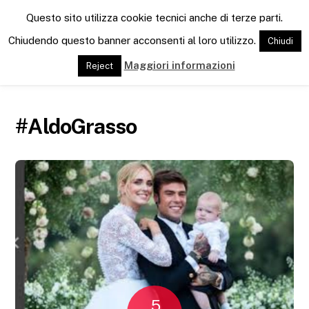
M
Questo sito utilizza cookie tecnici anche di terze parti.
e
n
Chiudendo questo banner acconsenti al loro utilizzo.
Chiudi
u
Maggiori informazioni
Reject
#AldoGrasso
5