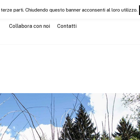
 terze parti. Chiudendo questo banner acconsenti al loro utilizzo.
Chi siamo
Servizi
CT News
CTEducation
CTGu
Collabora con noi
Contatti