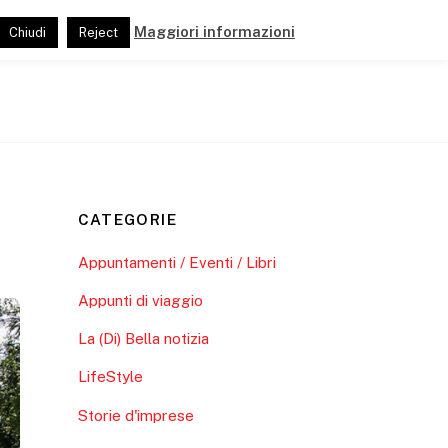
Maggiori informazioni
Chiudi
Reject
ide
Pubblicazioni
Link e Partner
CATEGORIE
Appuntamenti / Eventi / Libri
Appunti di viaggio
La (Di) Bella notizia
LifeStyle
Storie d'imprese