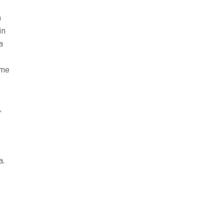
,
n
in
a
ome
,
a.