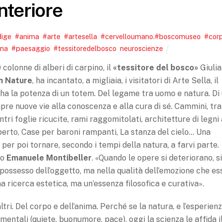
interiore
dige
,
#anima
,
#arte
,
#artesella
,
#cervelloumano.#boscomuseo
,
#cor
gna
,
#paesaggio
,
#tessitoredelbosco
,
neuroscienze
olonne di albe­ri di carpino, il
«tessitore del bosco»
Giuli
in Nature
, ha incantato, a mi­gliaia, i visitatori di Arte Sella, il
 ha la poten­za di un totem. Del legame tra uomo e natura. Di
apre nuove vie alla co­noscenza e alla cura di sé. Cammini, tra
ontri foglie ricucite, rami rag­gomitolati, architetture di le­gni
perto, Case per baroni rampanti, La stanza del cielo… Una
per poi tornare, secondo i tempi della natura, a farvi par­te.
co
Emanuele Montibeller
. «Quando le ope­re si deteriorano, si
l possesso dell’oggetto, ma nella qualità dell’emozione che es
a ricerca estetica, ma un’essenza filoso­fica e curativa».
ltri. Del corpo e dell’anima. Perché se la natura, e l’esperien
i mentali (quiete, buonumore, pace), oggi la scienza le affida i