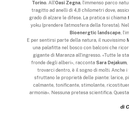
Torino
. All’
Oasi Zegna
, l’im­menso parco natu
tragitto ad anelli di 4,8 chilometri dove, ass
grado di alzare le difese. La pratica si chiama
yoku (prendere l’atmosfera della foresta). Nell
Bioenergtic landscape
, l’
E per sentirsi parte della natura, il nuovissimo
una palafitta nel bosco con balconi che ricord
gigante di Maranza all’ingresso. «Tutte le sta
fronde degli alberi», racconta
Sara Dejakum
,
trovarci dentro, è il sogno di molti. Anche i
sfruttano le proprietà delle piante: larice,
calmante, tonificante, stimolante, ricostitu
armonia». Nessuna pretesa scientifica. Questa vo
di
C