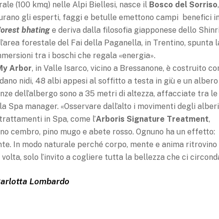
rale (100 kmq) nelle Alpi Biellesi, nasce il
Bosco del Sorriso
icurano gli esperti, faggi e betulle emettono campi benefici i
forest
bhating
e deriva dalla filosofia giapponese dello Shinr
’area forestale del Fai della Paganella, in Trentino, spunta l
immersioni tra i boschi che regala «energia».
My Arbor
, in Valle Isarco, vicino a Bressanone, è costruito c
ano nidi, 48 albi appesi al soffitto a testa in giù e un albero
nze dell’albergo sono a 35 metri di altezza, affacciate tra le
 la Spa manager. «Osservare dall’alto i movimenti degli alberi
 trattamenti in Spa, come l’
Arboris Signature Treatment
,
 pino cembro, pino mugo e abete rosso. Ognuno ha un effetto:
ente. In modo naturale perché corpo, mente e anima ritrovino
lta, solo l’invito a cogliere tutta la bellezza che ci circond
arlotta Lombardo