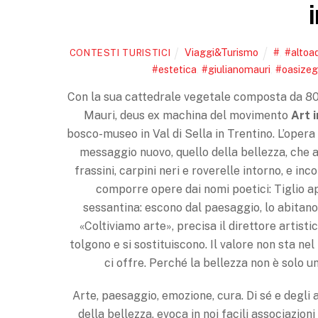
Viaggi&Turismo
#
,
#altoa
CONTESTI TURISTICI
#estetica
,
#giulianomauri
,
#oasize
Con la sua catte­drale vegetale composta da 80 c
Mauri, deus ex machina del movimento
Art 
bosco-museo in Val di Sella in Trentino. L’opera
messag­gio nuovo, quello della bellez­za, che 
frassini, carpini neri e roverelle intorno, e in­c
comporre opere dai no­mi poetici: Tiglio a
sessantina: escono dal paesaggio, lo abita­no 
«Coltiviamo arte», precisa il direttore artisti
tolgono e si sostituiscono. Il valore non sta ne
ci offre. Perché la bellezza non è solo un
Arte, paesaggio, emozione, cura. Di sé e degli a
della bellezza, evoca in noi facili as­sociazion