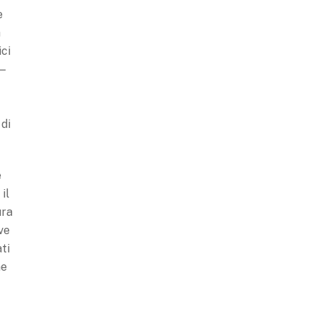
e
a
ici
 —
 di
e
il
ura
ve
ti
ne
a