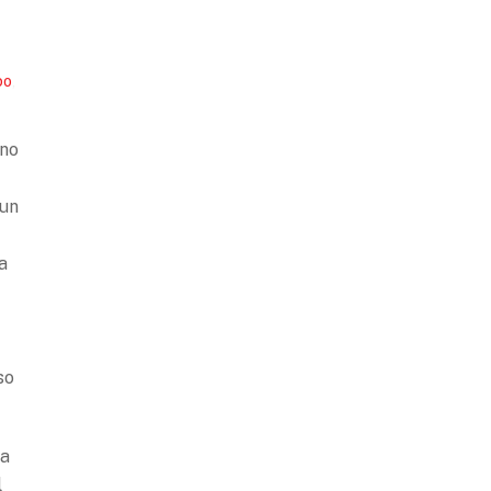
po
,
ano
 un
 a
so
za
l