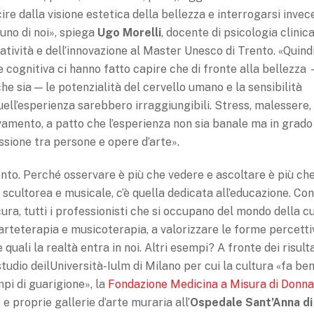
re dalla visione estetica della bellezza e inter­rogarsi invec
uno di noi», spiega
Ugo
Morelli
, docente di psicologia clinic
ativi­tà e dell’innovazione al Master Unesco di Trento. «Quind
e cognitiva ci hanno fatto capire che di fron­te alla bellezza
e sia — le potenzialità del cervello umano e la sensibilità
quell’esperien­za sarebbero irraggiungibili. Stress, malessere,
vamento, a patto che l’esperienza non sia banale ma in grado
essione tra persone e opere d’arte».
nto. Perché osservare è più che vedere e ascoltare è più ch
rea scultorea e musicale, c’è quella dedicata all’educazione. Con 
a, tutti i professionisti che si oc­cupano del mondo della c
arteterapia e musicoterapia, a valorizzare le forme percetti
 quali la realtà entra in noi. Altri esempi? A fronte dei risulta
studio deilUniversità-Iulm di Milano per cui la cultura «fa be
mpi di guarigione», la
Fondazione Medicina a Mi­sura di Donn
 e proprie gallerie d’arte mu­raria all’
Ospedale Sant’Anna di