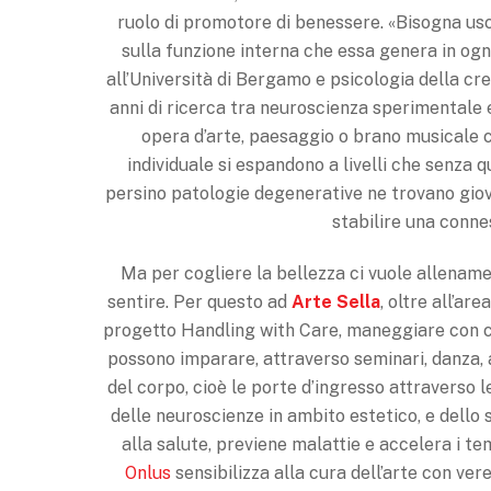
ruolo di promotore di benessere. «Bi­sogna usci
sulla funzione interna che essa genera in ogn
all’Università di Berga­mo e psicologia della cre
anni di ricerca tra neuroscien­za sperimentale 
opera d’arte, paesaggio o brano musicale ch
individuale si espandono a li­velli che senza 
persino pa­tologie degenerative ne trova­no gio
stabilire una con­n
Ma per cogliere la bellezza ci vuole allename
sentire. Per questo ad
Arte Sella
, oltre al­l’a
progetto Handling with Care, maneggiare con cur
possono imparare, attraverso seminari, danza, 
del corpo, cioè le porte d’ingresso attra­verso le
delle neuroscienze in ambito estetico, e dello 
alla salute, previene malattie e ac­celera i te
Onlus
sensibi­lizza alla cura dell’arte con ve­re