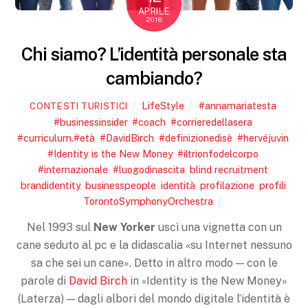
APRILE
2018
Chi siamo? L’identità personale sta
cambiando?
LifeStyle
#annamariatesta
,
CONTESTI TURISTICI
#businessinsider
,
#coach
,
#corrieredellasera
,
#curriculum.#età
,
#DavidBirch
,
#definizionedisè
,
#hervéjuvin
,
#Identity is the New Money
,
#iltrionfodelcorpo
,
#internazionale
,
#luogodinascita
,
blind recruitment
,
brandidentity
,
businesspeople
,
identità
,
profilazione
,
profili
,
TorontoSymphonyOrchestra
Nel 1993 sul
New Yorker
uscì una vignetta con un
cane seduto al pc e la didascalia «su Internet nessuno
sa che sei un cane». Detto in altro modo — con le
parole di
David Birch
in «Identity is the New Money»
(Laterza) — dagli albori del mondo digitale l’identità è