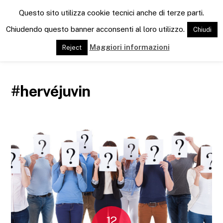
M
Questo sito utilizza cookie tecnici anche di terze parti.
e
n
Chiudendo questo banner acconsenti al loro utilizzo.
Chiudi
u
Maggiori informazioni
Reject
#hervéjuvin
12