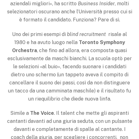
aziendali migliori», ha scritto
Business Insider
, molti
selezionatori oscurano anche l’Università presso cui si
è formato il candidato. Funziona? Pare di sì.
Uno dei primi esempi di
blind recruitment
risale al
1980 e ha avuto luogo nella
Toronto Symphony
Orchestra
, che fino ad allora, era composta quasi
esclusivamente da maschi bianchi. La scuola optò per
le selezioni «al buio», facendo suonare i candidati
dietro uno schermo (un tappeto aveva il compito di
cancellare il suono dei passi, così da non distinguere
un tacco da una camminata maschile) e il risultato fu
un riequilibrio che diede nuova linfa.
Simile a
The Voice
. Il talent che mette gli aspiranti
cantanti davanti ad una giuria seduta, con un pulsante
davanti e completamente di spalle al cantante. I
coach della giuria, per scegliere i concorrenti, non