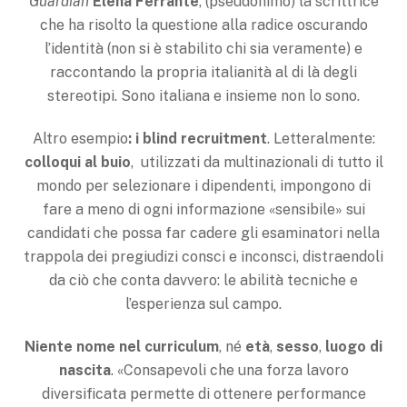
Guardian
Elena Ferrante
, (pseudonimo) la scrittrice
che ha risolto la questione alla radice oscurando
l’identità (non si è stabilito chi sia veramente) e
raccontando la propria italianità al di là degli
stereotipi. Sono italiana e insieme non lo sono.
Altro esempio
: i blind recruitment
. Letteralmente:
colloqui al buio
, utilizzati da multinazionali di tutto il
mondo per selezionare i dipendenti, impongono di
fare a meno di ogni informazione «sensibile» sui
candidati che possa far cadere gli esaminatori nella
trappola dei pregiudizi consci e inconsci, distraendoli
da ciò che conta davvero: le abilità tecniche e
l’esperienza sul campo.
Niente nome nel curriculum
, né
età
,
sesso
,
luogo di
nascita
. «Consapevoli che una forza lavoro
diversificata permette di ottenere performance