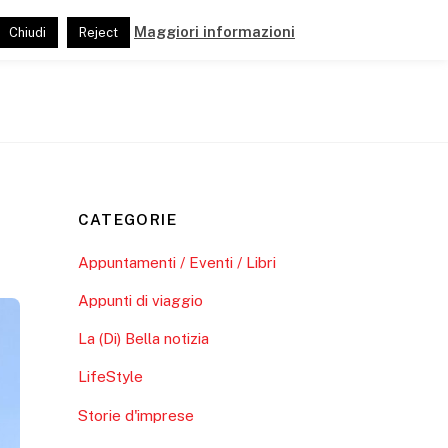
Maggiori informazioni
Chiudi
Reject
ide
Pubblicazioni
Link e Partner
CATEGORIE
Appuntamenti / Eventi / Libri
Appunti di viaggio
La (Di) Bella notizia
LifeStyle
Storie d'imprese