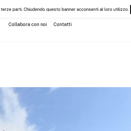
 terze parti. Chiudendo questo banner acconsenti al loro utilizzo.
Chi siamo
Servizi
CT News
CTEducation
CTGu
Collabora con noi
Contatti