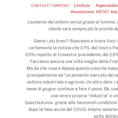
LifeStyle
#agenziedivi
CONTESTI TURISTICI
#investimenti
,
#ISTAT
,
#pil
L’aumento del settore servizi grazie al turismo, 
cliente sarà sempre più la priorità d
Siamo i più bravi? Riusciamo a tirare fuori 
certamente la notizia che il PIL del nostro Pa
0,5% rispetto al trimestre precedente, del 2,6%
Facciamo ancora una volta meglio della Franc
Ma da che cosa è dipesa questa crescita inaspe
principalmente ad “un aumento marcato dei serv
settore industriale e agricolo. Un altro dato: i 
mese di giugno continua a fare il pieno. Bè, un
una vera e propria “industria” e u
Quest’autunno, grazie alle favorevoli condizioni 
dopo la fase acuta del COVID, stiamo assisten
sotto dell’a