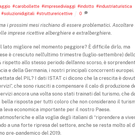
aggio
,
#carobollette
,
#impresediviaggi
,
#indotto
,
#industriaturistica
,
,
#soluzionidigitali
,
#strutturericettive
0
ma i prossimi mesi rischiano di essere problematici. Ascoltare 
elle imprese ricettive alberghiere e extralberghiere.
il lato migliore nel momento peggiore? È difficile dirlo, ma
ese è cresciuto nell’ultimo trimestre (luglio-settembre) dell
 rispetto allo stesso periodo dell’anno scorso, è sorprenden
ia e della Germania, i nostri principali concorrenti europei.
ttata del PIL? I dati ISTAT ci dicono che la crescita è dovu
izi”, che sono riusciti a compensare il calo di produzione d
servizi ancora una volta sono stati trainati dal turismo, che d
a bella risposta per tutti coloro che non considerano il turis
na leva economica importante per il nostro Paese.
atmosferiche e alla voglia degli italiani di “riprendere a vive
do a una forte ripresa del settore, anche se resta molto al d
nno pre-pandemico del 2019.