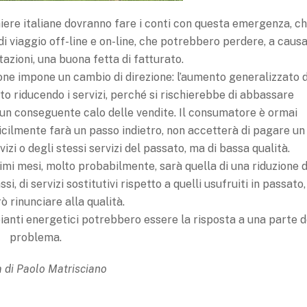
iere italiane dovranno fare i conti con questa emergenza, c
 di viaggio off-line e on-line, che potrebbero perdere, a caus
zioni, una buona fetta di fatturato.
ione impone un cambio di direzione: l’aumento generalizzato d
o riducendo i servizi, perché si rischierebbe di abbassare
 un conseguente calo delle vendite. Il consumatore è ormai
ficilmente farà un passo indietro, non accetterà di pagare un
izi o degli stessi servizi del passato, ma di bassa qualità.
mi mesi, molto probabilmente, sarà quella di una riduzione d
i, di servizi sostitutivi rispetto a quelli usufruiti in passato,
ò rinunciare alla qualità.
impianti energetici potrebbero essere la risposta a una parte d
problema.
a di Paolo Matrisciano