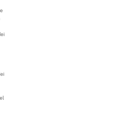
he
a
ei
ei
el