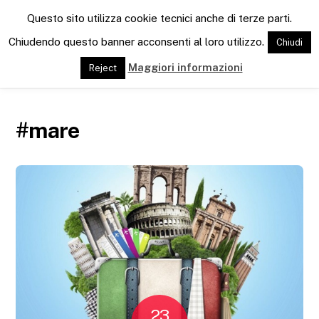
M
Questo sito utilizza cookie tecnici anche di terze parti.
e
n
Chiudendo questo banner acconsenti al loro utilizzo.
Chiudi
u
Maggiori informazioni
Reject
#mare
23