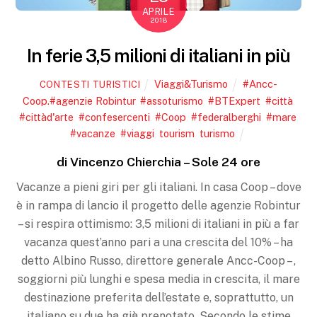
APRILE
2018
In ferie 3,5 milioni di italiani in più
Viaggi&Turismo
#Ancc-
CONTESTI TURISTICI
Coop.#agenzie Robintur
,
#assoturismo
,
#BTExpert
,
#città
,
#cittàd'arte
,
#confesercenti
,
#Coop
,
#federalberghi
,
#mare
,
#vacanze
,
#viaggi
,
tourism
,
turismo
di Vincenzo Chierchia – Sole 24 ore
Vacanze a pieni giri per gli italiani. In casa Coop – dove
è in rampa di lancio il progetto delle agenzie Robintur
– si respira ottimismo: 3,5 milioni di italiani in più a far
vacanza quest’anno pari a una crescita del 10% – ha
detto Albino Russo, direttore generale Ancc-Coop – ,
soggiorni più lunghi e spesa media in crescita, il mare
destinazione preferita dell’estate e, soprattutto, un
italiano su due ha già prenotato. Secondo le stime