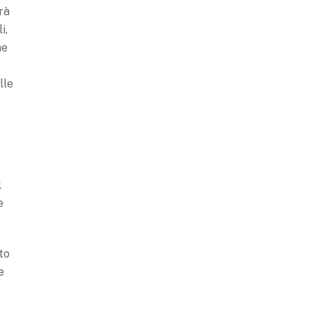
rà
i,
he
lle
l
e
to
e