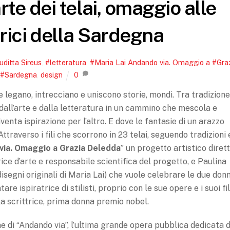
arte dei telai, omaggio alle
rici della Sardegna
uditta Sireus
,
#letteratura
,
#Maria Lai Andando via. Omaggio a #Gra
,
#Sardegna
,
design
0
che legano, intrecciano e uniscono storie, mondi. Tra tradizione
all’arte e dalla letteratura in un cammino che mescola e
enta ispirazione per l’altro. E dove le fantasie di un arazzo
ttraverso i fili che scorrono in 23 telai, seguendo tradizioni 
via. Omaggio a Grazia Deledda
” un progetto artistico diret
ice d’arte e responsabile scientifica del progetto, e Paulina
disegni originali di Maria Lai) che vuole celebrare le due don
re ispiratrice di stilisti, proprio con le sue opere e i suoi fil
la scrittrice, prima donna premio nobel.
ne di “Andando via”, l’ultima grande opera pubblica dedicata 