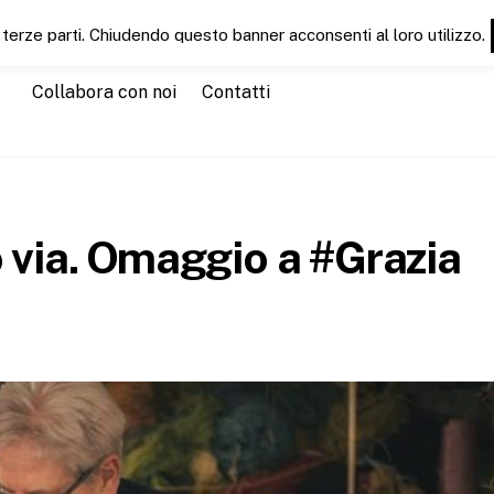
 terze parti. Chiudendo questo banner acconsenti al loro utilizzo.
Chi siamo
Servizi
CT News
CTEducation
CTGu
Collabora con noi
Contatti
 via. Omaggio a #Grazia