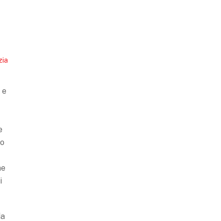
zia
 e
e
to
ne
i
da