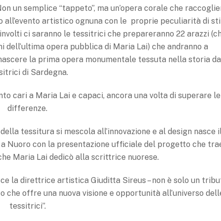
 Non un semplice “tappeto”, ma un’opera corale che raccoglie
all’evento artistico ognuna con le proprie peculiarità di stil
involti ci saranno le tessitrici che prepareranno 22 arazzi (c
oni dell’ultima opera pubblica di Maria Lai) che andranno a
 nascere la prima opera monumentale tessuta nella storia da
sitrici di Sardegna.
tanto cari a Maria Lai e capaci, ancora una volta di superare le
differenze.
 della tessitura si mescola all’innovazione e al design nasce i
a Nuoro con la presentazione ufficiale del progetto che tra
e Maria Lai dedicò alla scrittrice nuorese.
e la direttrice artistica Giuditta Sireus – non è solo un tribu
 che offre una nuova visione e opportunità all’universo dell
tessitrici”.