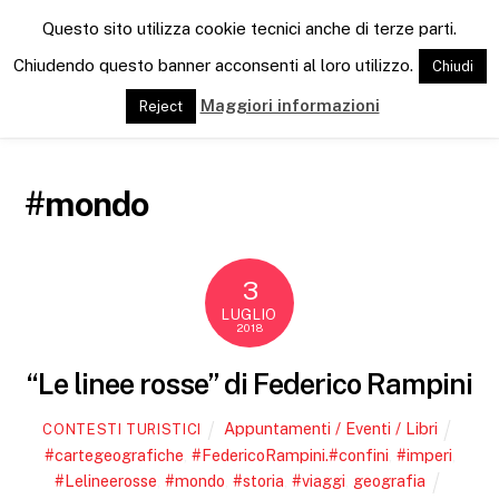
M
Questo sito utilizza cookie tecnici anche di terze parti.
e
n
Chiudendo questo banner acconsenti al loro utilizzo.
Chiudi
u
Maggiori informazioni
Reject
#mondo
3
LUGLIO
2018
“Le linee rosse” di Federico Rampini
Appuntamenti / Eventi / Libri
CONTESTI TURISTICI
#cartegeografiche
,
#FedericoRampini.#confini
,
#imperi
,
#Lelineerosse
,
#mondo
,
#storia
,
#viaggi
,
geografia