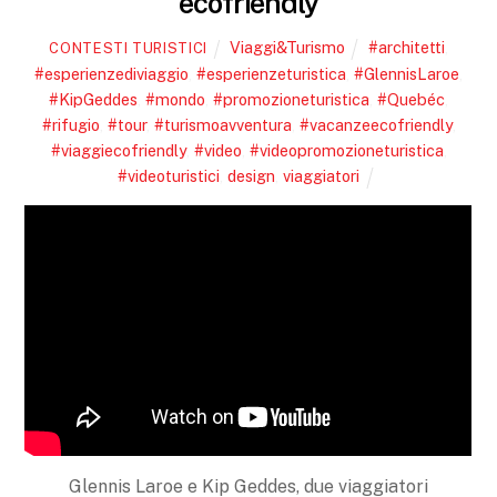
ecofriendly
Viaggi&Turismo
#architetti
,
CONTESTI TURISTICI
#esperienzediviaggio
,
#esperienzeturistica
,
#GlennisLaroe
,
#KipGeddes
,
#mondo
,
#promozioneturistica
,
#Quebéc
,
#rifugio
,
#tour
,
#turismoavventura
,
#vacanzeecofriendly
,
#viaggiecofriendly
,
#video
,
#videopromozioneturistica
,
#videoturistici
,
design
,
viaggiatori
Glennis Laroe e Kip Geddes, due viaggiatori