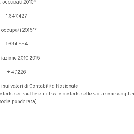
. occupati 2010*
1.647.427
. occupati 2015**
1.694.654
riazione 2010 2015
+ 47.226
i sui valori di Contabilità Nazionale
todo dei coefficienti fissi e metodo delle variazioni semplic
media ponderata).