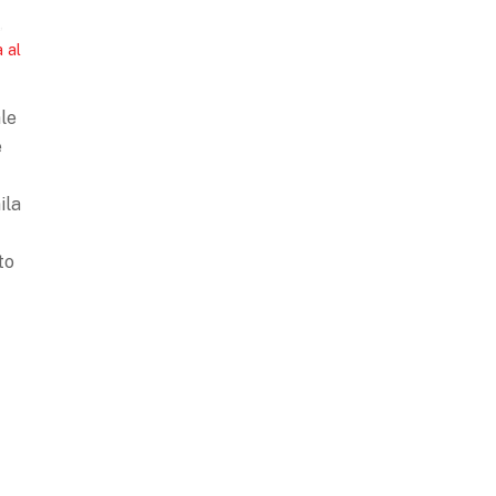
,
a al
ale
e
ila
to