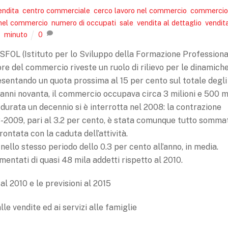
endita
,
centro commerciale
,
cerco lavoro nel commercio
,
commercio
 nel commercio
,
numero di occupati
,
sale
,
vendita al dettaglio
,
vendit
minuto
0
i ISFOL (Istituto per lo Sviluppo della Formazione Profession
tore del commercio riveste un ruolo di rilievo per le dinamich
esentando un quota prossima al 15 per cento sul totale degli
li anni novanta, il commercio occupava circa 3 milioni e 500 m
 durata un decennio si è interrotta nel 2008: la contrazione
-2009, pari al 3.2 per cento, è stata comunque tutto somma
ontata con la caduta dell’attività.
nello stesso periodo dello 0.3 per cento all’anno, in media.
entati di quasi 48 mila addetti rispetto al 2010.
al 2010 e le previsioni al 2015
lle vendite ed ai servizi alle famiglie