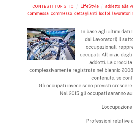
LifeStyle
addetto alla v
CONTESTI TURISTICI
commessa
,
commesso
,
dettaglianti
,
Isdfol
,
lavoratori
In base agli ultimi dat
dei Lavoratori) il set
occupazionali, rappr
occupati. All’inizio deg
addetti. La crescita
complessivamente registrata nel biennio 2008
contenuta, se confr
Gli occupati invece sono previsti crescere 
Nel 2015 gli occupati saranno aum
L’occupazione 
Professioni relative a