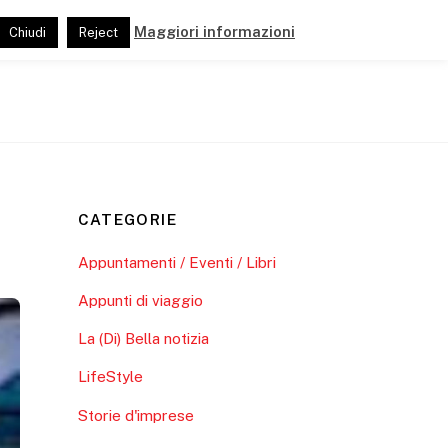
Maggiori informazioni
Chiudi
Reject
ide
Pubblicazioni
Link e Partner
CATEGORIE
Appuntamenti / Eventi / Libri
Appunti di viaggio
La (Di) Bella notizia
LifeStyle
Storie d'imprese