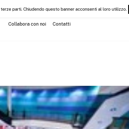
 terze parti. Chiudendo questo banner acconsenti al loro utilizzo.
Chi siamo
Servizi
CT News
CTEducation
CTGu
Collabora con noi
Contatti