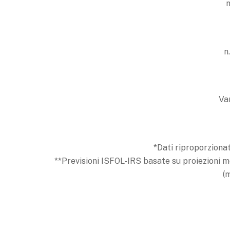
n
n
Va
*Dati riproporzionat
**Previsioni ISFOL-IRS basate su proiezioni me
(