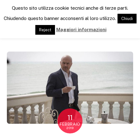
M
Questo sito utilizza cookie tecnici anche di terze parti.
e
n
Chiudendo questo banner acconsenti al loro utilizzo.
Chiudi
u
Maggiori informazioni
Reject
11
FEBBRAIO
2019