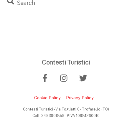
Contesti Turistici
Cookie Policy
Privacy Policy
B
a
Contesti Turistici - Via Togliatti 6 - Trofarello (TO)
Cell. 3493901859 - P.IVA 10981260010
c
k