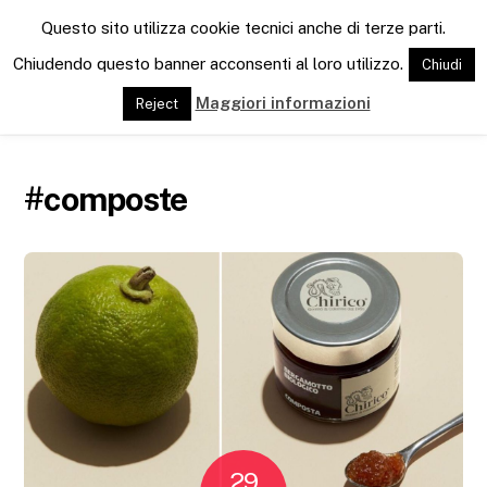
M
Questo sito utilizza cookie tecnici anche di terze parti.
e
n
Chiudendo questo banner acconsenti al loro utilizzo.
Chiudi
u
Maggiori informazioni
Reject
#composte
29