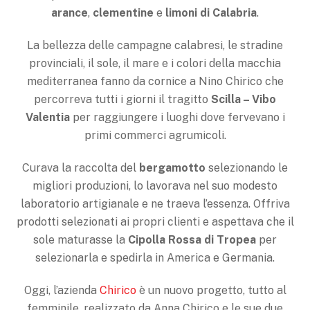
arance
,
clementine
e
limoni di Calabria
.
La bellezza delle campagne calabresi, le stradine
provinciali, il sole, il mare e i colori della macchia
mediterranea fanno da cornice a Nino Chirico che
percorreva tutti i giorni il tragitto
Scilla – Vibo
Valentia
per raggiungere i luoghi dove fervevano i
primi commerci agrumicoli.
Curava la raccolta del
bergamotto
selezionando le
migliori produzioni, lo lavorava nel suo modesto
laboratorio artigianale e ne traeva l’essenza. Offriva
prodotti selezionati ai propri clienti e aspettava che il
sole maturasse la
Cipolla Rossa di Tropea
per
selezionarla e spedirla in America e Germania.
Oggi, l’azienda
Chirico
è un nuovo progetto, tutto al
femminile, realizzato da Anna Chirico e le sue due