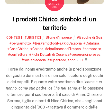
MARZO
2019
I prodotti Chirico, simbolo di un
territorio
Storie d'imprese
#Bacche di Goji
,
CONTESTI TURISTICI
#bergamotto
,
#BergamottodiReggioCalabria
,
#Calabria
,
#CasaChirico
,
#Chirico
,
#cipollarossadiTropea
,
#composte
,
#confetture
,
#Fichi Dottati di Cosenza#peperoncinorosso
,
#mielediacacia
,
#superfood
,
food
0
Forse dai nonni ereditiamo anche la predisposizione
dei gusti e dei mestieri e non solo il colore degli occhi
o dei capelli. E quante volte sentiamo dire “
come suo
nonno
,
come suo padre ce l’ha nel sangue”
la passione
e l’amore per il suo lavoro. È il caso di Anna, Chiara e
Serena, figlia e nipoti di Nino Chirico, che – negli anni
cinquanta del ‘900 – trattava il commercio delle