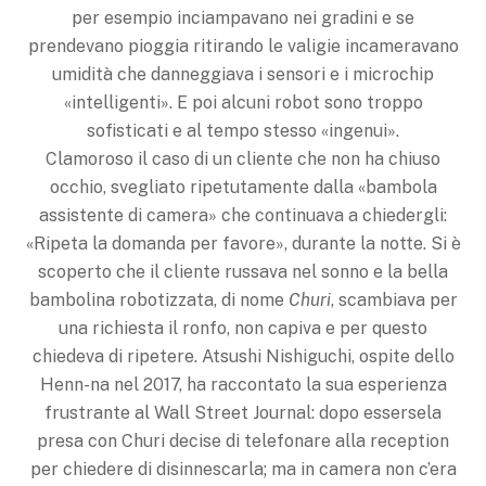
per esempio inciampavano nei gradini e se
prendevano pioggia ritirando le valigie incameravano
umidità che danneggiava i sensori e i microchip
«intelligenti». E poi alcuni robot sono troppo
sofisticati e al tempo stesso «ingenui».
Clamoroso il caso di un cliente che non ha chiuso
occhio, svegliato ripetutamente dalla «bambola
assistente di camera» che continuava a chiedergli:
«Ripeta la domanda per favore», durante la notte. Si è
scoperto che il cliente russava nel sonno e la bella
bambolina robotizzata, di nome
Churi
, scambiava per
una richiesta il ronfo, non capiva e per questo
chiedeva di ripetere. Atsushi Nishiguchi, ospite dello
Henn-na nel 2017, ha raccontato la sua esperienza
frustrante al Wall Street Journal: dopo essersela
presa con Churi decise di telefonare alla reception
per chiedere di disinnescarla; ma in camera non c’era