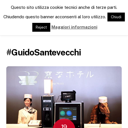
M
Questo sito utilizza cookie tecnici anche di terze parti.
e
n
Chiudendo questo banner acconsenti al loro utilizzo.
Chiudi
u
Maggiori informazioni
Reject
#GuidoSantevecchi
19