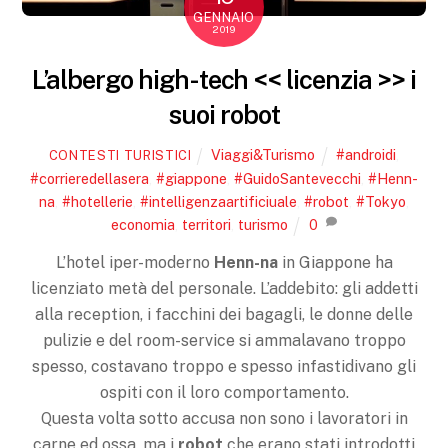
GENNAIO
2019
L’albergo high-tech << licenzia >> i
suoi robot
Viaggi&Turismo
#androidi
,
CONTESTI TURISTICI
#corrieredellasera
,
#giappone
,
#GuidoSantevecchi
,
#Henn-
na
,
#hotellerie
,
#intelligenzaartificiuale
,
#robot
,
#Tokyo
,
economia
,
territori
,
turismo
0
L’hotel iper-moderno
Henn-na
in Giappone ha
licenziato metà del personale. L’addebito: gli addetti
alla reception, i facchini dei bagagli, le donne delle
pulizie e del room-service si ammalavano troppo
spesso, costavano troppo e spesso infastidivano gli
ospiti con il loro comportamento.
Questa volta sotto accusa non sono i lavoratori in
carne ed ossa, ma i
robot
che erano stati introdotti