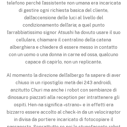
telefono perché l’assistente non umana era incaricata
di gestire ogni richiesta basica del cliente,
dall’accensione delle luci al livello del
condizionamento dell’aria; a quel punto
l’arrabbiatissimo signor Atsushi ha dovuto usare il suo
cellulare, chiamare il centralino della catena
alberghiera e chiedere di essere messo in contatto
con un uomo o una donna in carne ed ossa, qualcuno
capace di capirlo, non un replicante.
Al momento la direzione dell’albergo fa sapere di aver
chiuso in un ripostiglio metà dei 243 androidi,
anzitutto Churi ma anche i robot con sembianze di
dinosauro piazzati alla reception per intrattenere gli
ospiti. Hen-na significa «strano» e in effetti era
bizzarro essere accolto al check-in da un velociraptor
in divisa da portiere incaricato di fotocopiare il
passaporto. Soprattutto se poi lo stupefacente robot