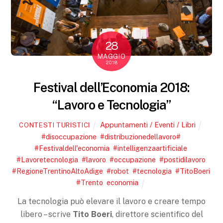
28
MAGGIO
2018
Festival dell’Economia 2018:
“Lavoro e Tecnologia”
Appuntamenti / Eventi / Libri
CONTESTI TURISTICI
#disoccupazione
,
#distribuzionedellavoro#
,
#Festivaldell'economia
,
#intelligenzaartificiale
,
#Lavoretecnologia
,
#lavoro
,
#occupazione
,
#postidilavoro
,
#RegioneTrentinoAltoAdige
,
#robot
,
#tecnologia
,
#TitoBoeri
,
#Trento
,
economia
La tecnologia può elevare il lavoro e creare tempo
libero – scrive
Tito Boeri
, direttore scientifico del