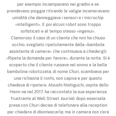
per esempio inciampavano nei gradini e se
prendevano pioggia ritirando le valigie incameravano
umidità che danneggiava i sensori e i microchip
«intelligenti». E poi alcuni robot sono troppo
sofisticati e al tempo stesso «ingenui».
Clamoroso il caso di un cliente che non ha chiuso
occhio, svegliato ripetutamente dalla «bambola
assistente di camera» che continuava a chiedergli:
«Ripeta la domanda per favore», durante la notte. Si è
scoperto che il cliente russava nel sonno e la bella
bambolina robotizzata, di nome
Churi
, scambiava per
una richiesta il ronfo, non capiva e per questo
chiedeva di ripetere. Atsushi Nishiguchi, ospite dello
Henn-na nel 2017, ha raccontato la sua esperienza
frustrante al Wall Street Journal: dopo essersela
presa con Churi decise di telefonare alla reception
per chiedere di disinnescarla; ma in camera non c’era