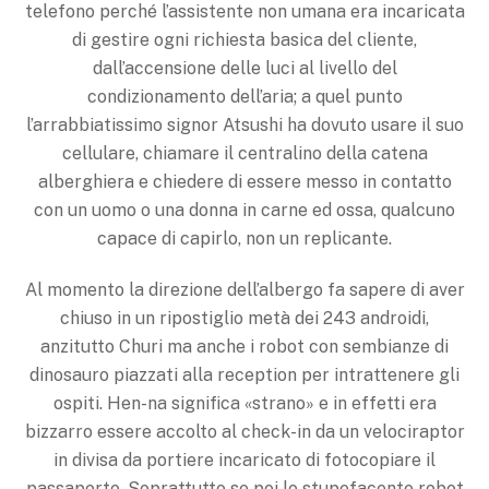
telefono perché l’assistente non umana era incaricata
di gestire ogni richiesta basica del cliente,
dall’accensione delle luci al livello del
condizionamento dell’aria; a quel punto
l’arrabbiatissimo signor Atsushi ha dovuto usare il suo
cellulare, chiamare il centralino della catena
alberghiera e chiedere di essere messo in contatto
con un uomo o una donna in carne ed ossa, qualcuno
capace di capirlo, non un replicante.
Al momento la direzione dell’albergo fa sapere di aver
chiuso in un ripostiglio metà dei 243 androidi,
anzitutto Churi ma anche i robot con sembianze di
dinosauro piazzati alla reception per intrattenere gli
ospiti. Hen-na significa «strano» e in effetti era
bizzarro essere accolto al check-in da un velociraptor
in divisa da portiere incaricato di fotocopiare il
passaporto. Soprattutto se poi lo stupefacente robot