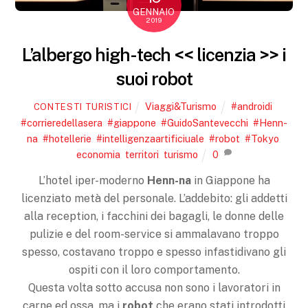
GENNAIO
2019
L’albergo high-tech << licenzia >> i
suoi robot
Viaggi&Turismo
#androidi
,
CONTESTI TURISTICI
#corrieredellasera
,
#giappone
,
#GuidoSantevecchi
,
#Henn-
na
,
#hotellerie
,
#intelligenzaartificiuale
,
#robot
,
#Tokyo
,
economia
,
territori
,
turismo
0
L’hotel iper-moderno
Henn-na
in Giappone ha
licenziato metà del personale. L’addebito: gli addetti
alla reception, i facchini dei bagagli, le donne delle
pulizie e del room-service si ammalavano troppo
spesso, costavano troppo e spesso infastidivano gli
ospiti con il loro comportamento.
Questa volta sotto accusa non sono i lavoratori in
carne ed ossa, ma i
robot
che erano stati introdotti