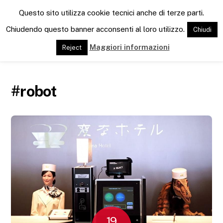
M
Questo sito utilizza cookie tecnici anche di terze parti.
e
n
Chiudendo questo banner acconsenti al loro utilizzo.
Chiudi
u
Maggiori informazioni
Reject
#robot
19