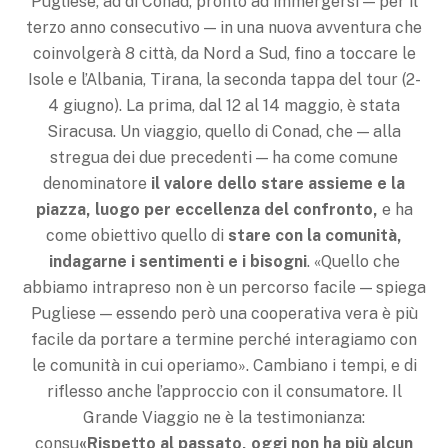
Pugliese, ad di Conad, pronto ad immergersi — per il
terzo anno consecutivo — in una nuova avventura che
coinvolgerà 8 città, da Nord a Sud, fino a toccare le
Isole e l’Albania, Tirana, la seconda tappa del tour (2-
4 giugno). La prima, dal 12 al 14 maggio, è stata
Siracusa. Un viaggio, quello di Conad, che — alla
stregua dei due precedenti — ha come comune
denominatore
il valore dello stare assieme e la
piazza, luogo per eccellenza del confronto,
e ha
come obiettivo quello di
stare con la comunità,
indagarne i sentimenti e i bisogni
. «Quello che
abbiamo intrapreso non è un percorso facile — spiega
Pugliese — essendo però una cooperativa vera è più
facile da portare a termine perché interagiamo con
le comunità in cui operiamo». Cambiano i tempi, e di
riflesso anche l’approccio con il consumatore. Il
Grande Viaggio ne è la testimonianza:
consu
«Rispetto al passato, oggi non ha più alcun