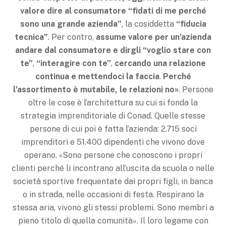
valore dire al
consumatore “fidati di me perché
sono una grande azienda”
, la cosiddetta
“fiducia
tecnica”
. Per contro,
assume valore per un’azienda
andare dal consumatore e dirgli “voglio stare con
te”
,
“interagire con te”
,
cercando una
relazione
continua e mettendoci la faccia
.
Perché
l’assortimento è mutabile, le relazioni no»
. Persone
oltre le cose è l’architettura su cui si fonda la
strategia imprenditoriale di Conad. Quelle stesse
persone di cui poi è fatta l’azienda: 2.715 soci
imprenditori e 51.400 dipendenti che vivono dove
operano. «Sono persone che conoscono i propri
clienti perché li incontrano all’uscita da scuola o nelle
società sportive frequentate dai propri figli, in banca
o in strada, nelle occasioni di festa. Respirano la
stessa aria, vivono gli stessi problemi. Sono membri a
pieno titolo di quella comunità». Il loro legame con