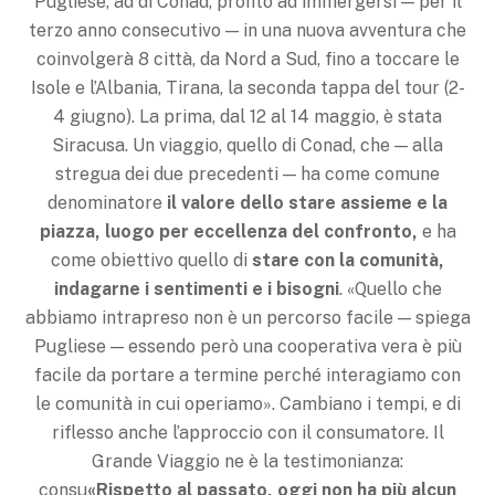
Pugliese, ad di Conad, pronto ad immergersi — per il
terzo anno consecutivo — in una nuova avventura che
coinvolgerà 8 città, da Nord a Sud, fino a toccare le
Isole e l’Albania, Tirana, la seconda tappa del tour (2-
4 giugno). La prima, dal 12 al 14 maggio, è stata
Siracusa. Un viaggio, quello di Conad, che — alla
stregua dei due precedenti — ha come comune
denominatore
il valore dello stare assieme e la
piazza, luogo per eccellenza del confronto,
e ha
come obiettivo quello di
stare con la comunità,
indagarne i sentimenti e i bisogni
. «Quello che
abbiamo intrapreso non è un percorso facile — spiega
Pugliese — essendo però una cooperativa vera è più
facile da portare a termine perché interagiamo con
le comunità in cui operiamo». Cambiano i tempi, e di
riflesso anche l’approccio con il consumatore. Il
Grande Viaggio ne è la testimonianza:
consu
«Rispetto al passato, oggi non ha più alcun