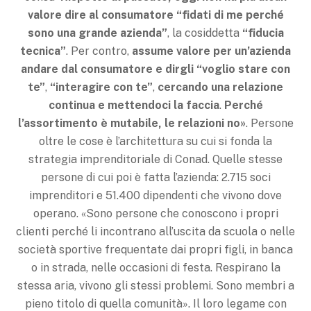
valore dire al
consumatore “fidati di me perché
sono una grande azienda”
, la cosiddetta
“fiducia
tecnica”
. Per contro,
assume valore per un’azienda
andare dal consumatore e dirgli “voglio stare con
te”
,
“interagire con te”
,
cercando una
relazione
continua e mettendoci la faccia
.
Perché
l’assortimento è mutabile, le relazioni no»
. Persone
oltre le cose è l’architettura su cui si fonda la
strategia imprenditoriale di Conad. Quelle stesse
persone di cui poi è fatta l’azienda: 2.715 soci
imprenditori e 51.400 dipendenti che vivono dove
operano. «Sono persone che conoscono i propri
clienti perché li incontrano all’uscita da scuola o nelle
società sportive frequentate dai propri figli, in banca
o in strada, nelle occasioni di festa. Respirano la
stessa aria, vivono gli stessi problemi. Sono membri a
pieno titolo di quella comunità». Il loro legame con