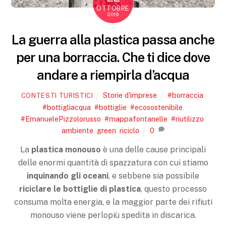
OTTOBRE
2019
La guerra alla plastica passa anche
per una borraccia. Che ti dice dove
andare a riempirla d’acqua
Storie d'imprese
#borraccia
,
CONTESTI TURISTICI
#bottigliacqua
,
#bottiglie
,
#ecosostenibile
,
#EmanuelePizzolorusso
,
#mappafontanelle
,
#riutilizzo
,
ambiente
,
green
,
riciclo
0
La
plastica monouso
è una delle cause principali
delle enormi quantità di spazzatura con cui stiamo
inquinando gli oceani
, e sebbene sia possibile
riciclare le bottiglie di plastica
, questo processo
consuma molta energia, e la maggior parte dei rifiuti
monouso viene perlopiù spedita in discarica.