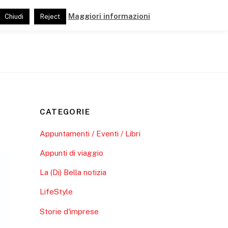
Maggiori informazioni
Chiudi
Reject
ide
Pubblicazioni
Link e Partner
CATEGORIE
Appuntamenti / Eventi / Libri
Appunti di viaggio
La (Di) Bella notizia
LifeStyle
Storie d'imprese