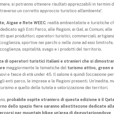
re, si potranno ottenere risultati apprezzabili in termini d
ttraverso un corretto approccio turistico all’ambiente”.
te, Aigae e Rete WEEC
, realtà ambientaliste e turistiche c
dedicato agli Enti Parco, alle Regioni, ai Gal, ai Comuni, alle
i quei produttori, operatori turistici, commerciali, artigiana
ccoglienza, sportive nei parchi o nelle zone ad essi limitrofe,
coglienza, ospitalità, svago e i prodotti del territorio.
a di operatori turistici italiani e stranieri che si dimostra
are
maggiormente le tematiche del
turismo attivo, green e
ovi e fasce di età under 45. Il salone è quindi l’occasione pe
li enti parco, le imprese e le Regioni presenti. Un’inedita, m
urismo e quello della tutela e valorizzazione dei territori.
nno,
probabile ospite straniero di questa edizione è il Qat
erno dello spazio fiere saranno allestitezone dedicate all
 percorsi per mountain bikee un’area di degustazionedove