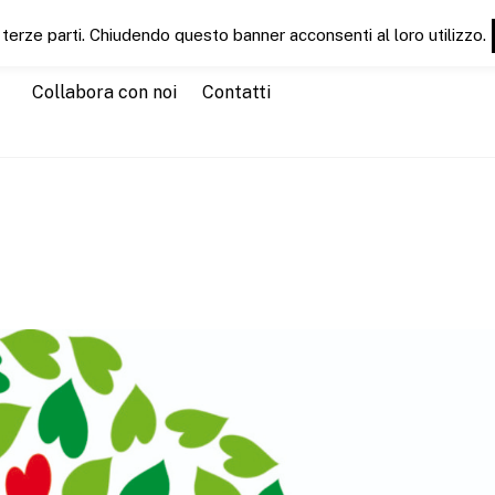
 terze parti. Chiudendo questo banner acconsenti al loro utilizzo.
Chi siamo
Servizi
CT News
CTEducation
CTGu
Collabora con noi
Contatti