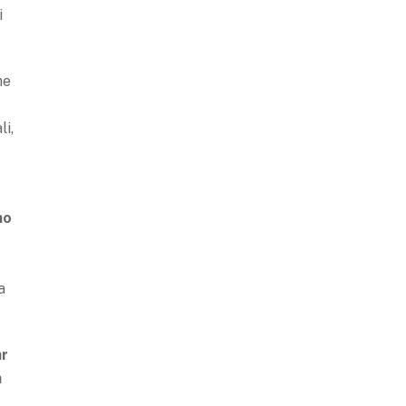
i
he
li,
no
r
a
ar
a