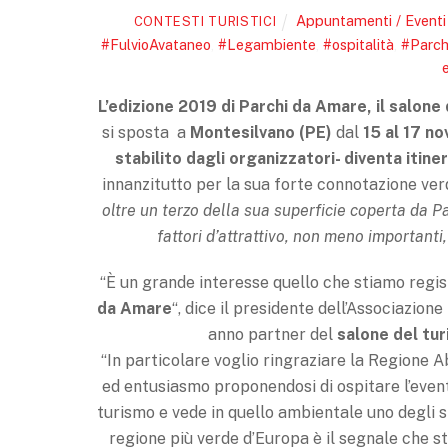
Appuntamenti / Eventi 
CONTESTI TURISTICI
#FulvioAvataneo
,
#Legambiente
,
#ospitalità
,
#Parc
L’edizione 2019 di Parchi da Amare, il salone 
si sposta a
Montesilvano (PE)
dal
15 al 17 n
stabilito dagli organizzatori- diventa itine
innanzitutto per la sua forte connotazione ve
oltre un terzo della sua superficie coperta da P
fattori d’attrattivo, non meno importanti
“È un grande interesse quello che stiamo regis
da Amare
“, dice il presidente dell’Associazion
anno partner del
salone del tur
“In particolare voglio ringraziare la Regione 
ed entusiasmo proponendosi di ospitare l’event
turismo e vede in quello ambientale uno degli s
regione più verde d’Europa è il segnale che s