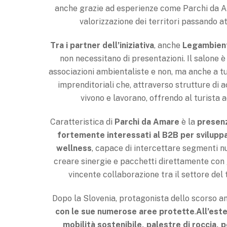
anche grazie ad esperienze come Parchi da Ama
valorizzazione dei territori passando a
Tra i partner dell’iniziativa
, anche
Legambien
non necessitano di presentazioni. Il salone è 
associazioni ambientaliste e non, ma anche a tutt
imprenditoriali che, attraverso strutture di a
vivono e lavorano, offrendo al turista ac
Caratteristica di
Parchi da Amare
è la
presenz
fortemente interessati al B2B per svilupp
wellness
, capace di intercettare segmenti nu
creare sinergie e pacchetti direttamente con g
vincente collaborazione tra il settore del t
Dopo la Slovenia, protagonista dello scorso a
con le sue numerose aree protette
.
All’est
mobilità sostenibile, palestre di roccia,