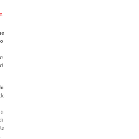
e
,
ne
to
on
ri
hi
ndo
tà
di
la
,