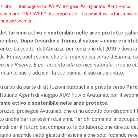
/ Libri
#accoglienza
,
#AIAV
,
#Aigaie
,
#artigianato
,
#EntiParco
,
hidaamare
,
#ReteWEEC
,
#touroperator
,
#turismoattivo
,
#turismoverd
enogastronomia
del turismo attivo e sostenibile nelle aree protette italia
ovembre.
Dopo
l’esordio a Torino, il salone – come era sta
rante. L
a scelta dell’Abruzzo per l’edizione del 2019 è dovuta
rde. Forse, pochi sanno che
è la regione più verde d’Europa, c
archi e Riserve.
E poi, accanto alla cornice naturale, vi sono alt
, quali
le sue tradizioni, la sua cucina, il suo artigianato.
trando da parte di istituzioni pubbliche e private verso
Parc
e Italiana Agenti di Viaggio AIAV Fulvio Avataneo, per il seco
ismo attivo e sostenibile nelle aree protette.
Abruzzo, prosegue Avataneo, che ci ha accolto con disponibili
o anche per i prossimi due anni. Per chi come noi si occupa 
nodi per il futuro del comparto, la collaborazione diretta del
tiamo andando nella giusta direzione e che solo facendo rete