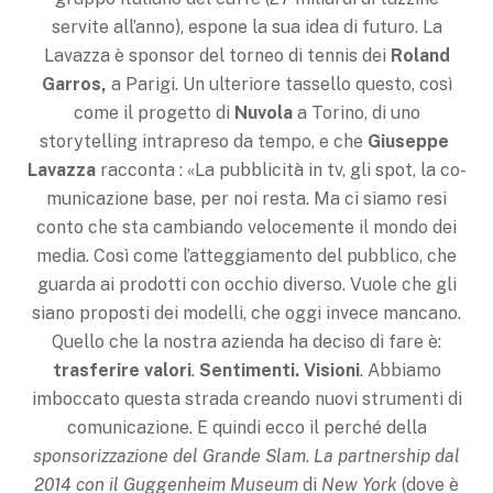
servite all’anno), espone la sua idea di futuro. La
Lavazza è sponsor del torneo di tennis dei
Roland
Garros,
a Parigi. Un ulteriore tassel­lo questo, così
come il proget­to di
Nuvola
a Torino, di uno
storytelling intrapreso da tempo, e che
Giuseppe
Lavaz­za
racconta : «La pubblicità in tv, gli spot, la co­
municazione base, per noi re­sta. Ma ci siamo resi
conto che sta cambiando velocemente il mondo dei
media. Così come l’atteggiamento del pubblico, che
guarda ai prodotti con oc­chio diverso. Vuole che gli
sia­no proposti dei modelli, che oggi invece mancano.
Quello che la nostra azienda ha deci­so di fare è:
trasferire valori
.
Sentimenti. Visioni
. Abbiamo
imboccato questa strada cre­ando nuovi strumenti di
co­municazione. E quindi ecco il perché della
sponsorizzazio­ne del Grande Slam
.
La part­nership dal
2014 con il Guggenheim Museum
di
New York
(dove è