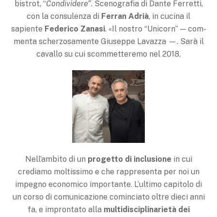
bistrot, “
Condi­videre”
. Scenografia di Dan­te Ferretti,
con la consulenza di
Ferran Adrià
, in cucina il
sapiente
Federico Zanasi
. «Il nostro “Unicorn” — com­
menta scherzosamente Giu­seppe Lavazza —. Sarà il
ca­vallo su cui scommetteremo nel 2018.
Nell’ambito di un
progetto di inclusione
in cui
crediamo moltissimo e che rappresenta per noi un
impe­gno economico importante. L’ultimo capitolo di
un corso di comunicazione co­minciato oltre dieci anni
fa, e improntato alla
multidisciplinarietà dei