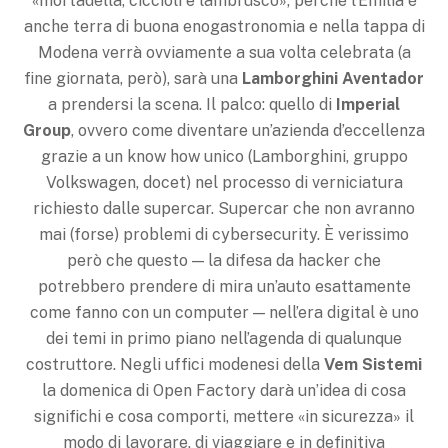
«mortadella, ciccioli e lambrusco», perché l’Emilia è
anche terra di buona enogastronomia e nella tappa di
Modena verrà ovviamente a sua volta celebrata (a
fine giornata, però), sarà una
Lamborghini Aventador
a prendersi la scena. Il palco: quello di
Imperial
Group
, ovvero come diventare un’azienda d’eccellenza
grazie a un know how unico (Lamborghini, gruppo
Volkswagen, docet) nel processo di verniciatura
richiesto dalle supercar. Supercar che non avranno
mai (forse) problemi di cybersecurity. È verissimo
però che questo — la difesa da hacker che
potrebbero prendere di mira un’auto esattamente
come fanno con un computer — nell’era digital è uno
dei temi in primo piano nell’agenda di qualunque
costruttore. Negli uffici modenesi della
Vem Sistemi
la domenica di Open Factory darà un’idea di cosa
significhi e cosa comporti, mettere «in sicurezza» il
modo di lavorare, di viaggiare e in definitiva