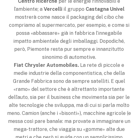
Centro Ricerche
per le energie rinnovabili e
l’ambiente; a
Vercelli
il gruppo
Castagna Univel
mostrerà come nasce il packaging del cibo che
compriamo al supermercato, per esempio, e come si
possa «abbassare» già in fabbrica l’innegabile
impatto ambientale degli imballaggi. Dopodiché,
però, Piemonte resta pur sempre e innanzitutto
sinonimo di automotive.
Fiat Chrysler Automobiles.
La rete di piccole e
medie industrie della componentistica, che della
Grande Fabbrica sono da sempre satelliti. E quel
«ramo» del settore che è altrettanto importante
dell’auto, sia per il business che movimenta sia per le
alte tecnologie che sviluppa, ma di cui si parla molto
meno. Camion (anche i «bisonti»), macchine agricole (e
messa così pare banale: ma provate a immaginare un
mega-trattore, che viaggia su «gomme» alte due
metri e che però si guida con un semplicissimo