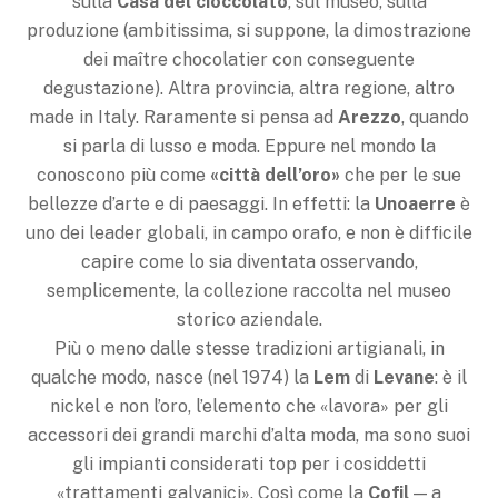
sulla
Casa del cioccolato
, sul museo, sulla
produzione (ambitissima, si suppone, la dimostrazione
dei maître chocolatier con conseguente
degustazione). Altra provincia, altra regione, altro
made in Italy. Raramente si pensa ad
Arezzo
, quando
si parla di lusso e moda. Eppure nel mondo la
conoscono più come
«città dell’oro»
che per le sue
bellezze d’arte e di paesaggi. In effetti: la
Unoaerre
è
uno dei leader globali, in campo orafo, e non è difficile
capire come lo sia diventata osservando,
semplicemente, la collezione raccolta nel museo
storico aziendale.
Più o meno dalle stesse tradizioni artigianali, in
qualche modo, nasce (nel 1974) la
Lem
di
Levane
: è il
nickel e non l’oro, l’elemento che «lavora» per gli
accessori dei grandi marchi d’alta moda, ma sono suoi
gli impianti considerati top per i cosiddetti
«trattamenti galvanici». Così come la
Cofil
— a