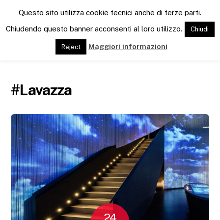
M
Questo sito utilizza cookie tecnici anche di terze parti.
e
n
Chiudendo questo banner acconsenti al loro utilizzo.
Chiudi
u
Maggiori informazioni
Reject
#Lavazza
24