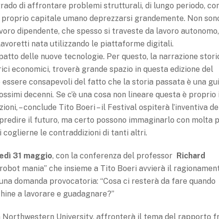
grado di affrontare problemi strutturali, di lungo periodo, c
to il proprio capitale umano deprezzarsi grandemente. Non son
avoro dipendente, che spesso si traveste da lavoro autonomo
avoretti nata utilizzando le piattaforme digitali.
mpatto delle nuove tecnologie. Per questo, la narrazione stori
rici economici, troverà grande spazio in questa edizione del
essere consapevoli del fatto che la storia passata è una gu
ossimi decenni. Se c’è una cosa non lineare questa è proprio i
ni, – conclude Tito Boeri – il Festival ospiterà l’inventiva de
 predire il futuro, ma certo possono immaginarlo con molta p
coglierne le contraddizioni di tanti altri.
edì 31 maggio
, con la conferenza del professor
Richard
 “robot mania” che insieme a Tito Boeri avvierà il ragionamen
 una domanda provocatoria: “Cosa ci resterà da fare quando
hine a lavorare e guadagnare?”
a Northwestern University, affronterà il tema del rapporto f