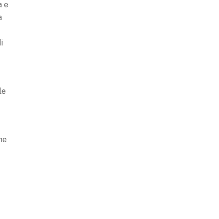
à e
a
i
le
ne