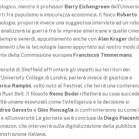
ologico, mentre il professor
Barry Eichengreen
dell’Univers
rti fra populismo e insicurezza economica. Il fisico
Roberto
ecnologia, proporrà invece una suggestiva intervista ad un rob
, analizzerà la guerra fra le imprese americane e quelle cine
. Sempre venerdì, appuntamento anche con
Alan Kruger
dell
iamenti che le tecnologie hanno apportato sul nostro modo d
dente della Commissione europea
Franciscus Timmermans
.
versità di Sheffield affronterà gli impatti sui territori dei
’University College di Londra, parlerà invece di giustizia e
rico Rampini
, volto noto al Festival, che terrà una conferen
 Rust Belt. Il filosofo
Remo Bodei
rifletterà su cosa succed
ltà umane essenziali come l’intelligenza e la decisione si
drea Gavosto
e
Gino Roncaglia
si confronteranno su come 
 e all’università La giornata sarà conclusa da
Diego Piacenti
mazon, che interverrà sulla digitalizzazione della pubblica
istrazione italiana.