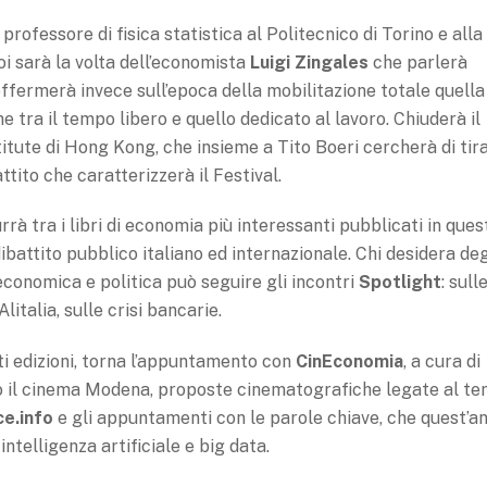
à professore di fisica statistica al Politecnico di Torino e alla
oi sarà la volta dell’economista
Luigi Zingales
che parlerà
offermerà invece sull’epoca della mobilitazione totale quella
 tra il tempo libero e quello dedicato al lavoro. Chiuderà il
itute di Hong Kong, che insieme a Tito Boeri cercherà di tir
attito che caratterizzerà il Festival.
rà tra i libri di economia più interessanti pubblicati in ques
ibattito pubblico italiano ed internazionale. Chi desidera deg
economica e politica può seguire gli incontri
Spotlight
: sull
Alitalia, sulle crisi bancarie.
ti edizioni, torna l’appuntamento con
CinEconomia
, a cura di
so il cinema Modena, proposte cinematografiche legate al t
ce.info
e gli appuntamenti con le parole chiave, che quest’a
 intelligenza artificiale e big data.