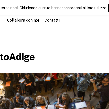
 terze parti. Chiudendo questo banner acconsenti al loro utilizzo.
Chi siamo
Servizi
CT News
CTEducation
CTGu
Collabora con noi
Contatti
ltoAdige