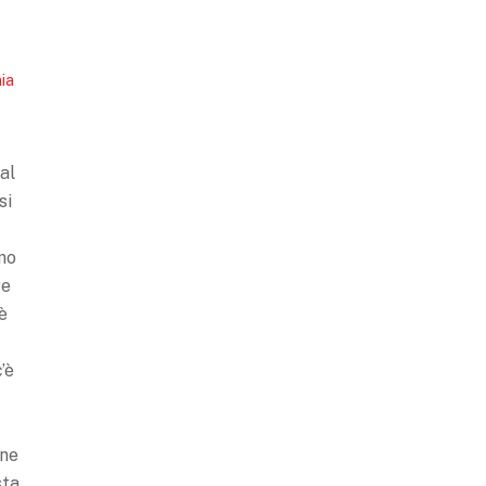
ia
,
val
si
smo
re
 è
’è
one
sta