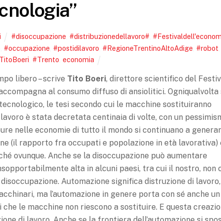
cnologia”
i
#disoccupazione
,
#distribuzionedellavoro#
,
#Festivaldell'econom
o
,
#occupazione
,
#postidilavoro
,
#RegioneTrentinoAltoAdige
,
#robot
,
TitoBoeri
,
#Trento
,
economia
mpo libero – scrive
Tito Boeri
, direttore scientifico del Festi
 accompagna al consumo diffuso di ansiolitici. Ogniqualvolta 
tecnologico, le tesi secondo cui le macchine sostituiranno
lavoro è stata decretata centinaia di volte, con un pessimi
ppure nelle economie di tutto il mondo si continuano a genera
ione (il rapporto fra occupati e popolazione in età lavorativa)
oché ovunque. Anche se la disoccupazione può aumentare
opportabilmente alta in alcuni paesi, tra cui il nostro, non c
a disoccupazione. Automazione significa distruzione di lavoro,
macchinari, ma l’automazione in genere porta con sé anche un
ri che le macchine non riescono a sostituire. E questa creazi
zione di lavoro. Anche se la frontiera dell’automazione si spo