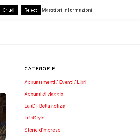
Maggiori informazioni
Chiudi
Reject
ide
Pubblicazioni
Link e Partner
CATEGORIE
Appuntamenti / Eventi / Libri
Appunti di viaggio
La (Di) Bella notizia
LifeStyle
Storie d'imprese