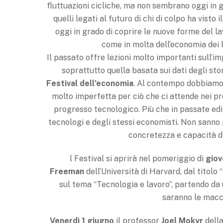
fluttuazioni cicliche, ma non sembrano oggi in 
quelli legati al futuro di chi di colpo ha vis
oggi in grado di coprire le nuove forme del l
come in molta dell’economia dei l
Il passato offre lezioni molto importanti sull’i
soprattutto quella basata sui dati degli sto
Festival
dell’economia
. Al contempo dobbiamo 
molto imperfetta per ciò che ci attende nei pr
progresso tecnologico. Più che in passate edizio
tecnologi e degli stessi economisti. Non sanno
concretezza e capacità di 
l Festival si aprirà nel pomeriggio di
giov
Freeman
dell’Università di Harvard, dal titolo
sul tema “Tecnologia e lavoro”, partendo da
saranno le macc
Venerdì 1 giugno
il professor
Joel Mokyr
dell