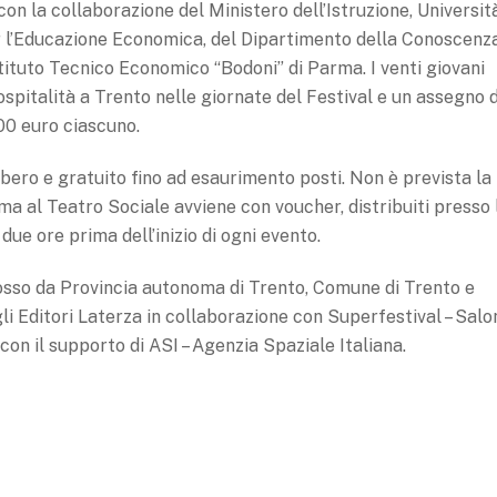
 con la collaborazione del Ministero dell’Istruzione, Universit
r l’Educazione Economica, del Dipartimento della Conoscenz
stituto Tecnico Economico “Bodoni” di Parma. I venti giovani
ospitalità a Trento nelle giornate del Festival e un assegno d
00 euro ciascuno.
libero e gratuito fino ad esaurimento posti. Non è prevista la
ma al Teatro Sociale avviene con voucher, distribuiti presso 
 due ore prima dell’inizio di ogni evento.
mosso da Provincia autonoma di Trento, Comune di Trento e
gli Editori Laterza in collaborazione con Superfestival – Salo
 con il supporto di ASI – Agenzia Spaziale Italiana.