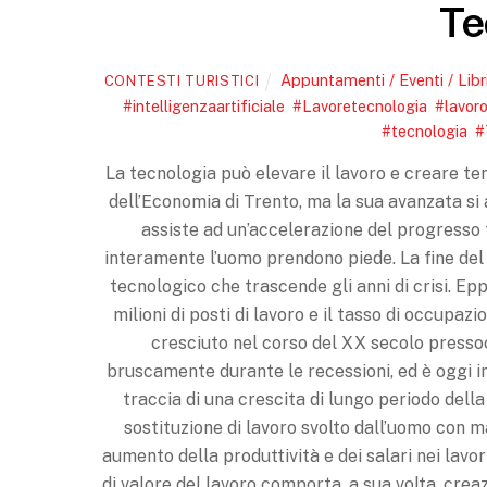
Te
Appuntamenti / Eventi / Libr
CONTESTI TURISTICI
#intelligenzaartificiale
,
#Lavoretecnologia
,
#lavor
#tecnologia
,
#
La tecnologia può elevare il lavoro e creare te
dell’Economia di Trento, ma la sua avanzata si
assiste ad un’accelerazione del progresso 
interamente l’uomo prendono piede. La fine del 
tecnologico che trascende gli anni di crisi. E
milioni di posti di lavoro e il tasso di occupaz
cresciuto nel corso del XX secolo press
bruscamente durante le recessioni, ed è oggi ins
traccia di una crescita di lungo periodo dell
sostituzione di lavoro svolto dall’uomo con 
aumento della produttività e dei salari nei lavo
di valore del lavoro comporta, a sua volta, crea