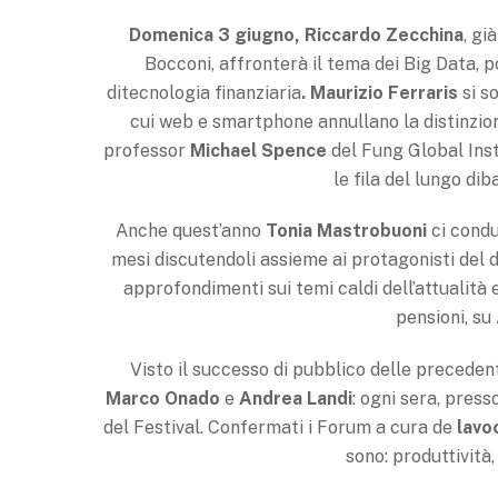
Domenica 3 giugno, Riccardo Zecchina
, gi
Bocconi, affronterà il tema dei Big Data, p
ditecnologia finanziaria
.
Maurizio Ferraris
si s
cui web e smartphone annullano la distinzione
professor
Michael Spence
del Fung Global Inst
le fila del lungo dib
Anche quest’anno
Tonia Mastrobuoni
ci condur
mesi discutendoli assieme ai protagonisti del d
approfondimenti sui temi caldi dell’attualità 
pensioni, su 
Visto il successo di pubblico delle preceden
Marco Onado
e
Andrea Landi
: ogni sera, pres
del Festival. Confermati i Forum a cura de
lavo
sono: produttività,