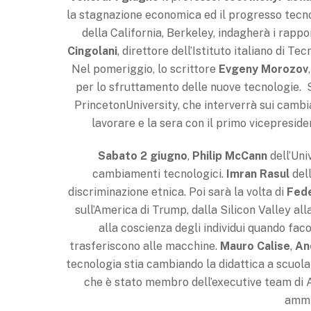
la stagnazione economica ed il progresso tecn
della California, Berkeley, indagherà i rappo
Cingolani
, direttore dell’Istituto italiano di T
Nel pomeriggio, lo scrittore
Evgeny Morozov
per lo sfruttamento delle nuove tecnologie
PrincetonUniversity, che interverrà sui camb
lavorare e la sera con il primo vicepresi
Sabato 2 giugno
,
Philip McCann
dell’Uni
cambiamenti tecnologici.
Imran Rasul
dell
discriminazione etnica. Poi sarà la volta di
Fede
sull’America di Trump, dalla Silicon Valley alla
alla coscienza degli individui quando faco
trasferiscono alle macchine.
Mauro Calise
,
An
tecnologia stia cambiando la didattica a scuola
che è stato membro dell’executive team di A
ammin