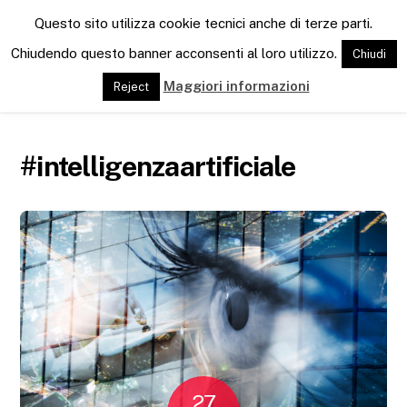
M
Questo sito utilizza cookie tecnici anche di terze parti.
e
n
Chiudendo questo banner acconsenti al loro utilizzo.
Chiudi
u
Maggiori informazioni
Reject
#intelligenzaartificiale
27