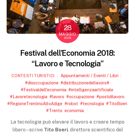
28
MAGGIO
2018
Festival dell’Economia 2018:
“Lavoro e Tecnologia”
Appuntamenti / Eventi / Libri
CONTESTI TURISTICI
#disoccupazione
,
#distribuzionedellavoro#
,
#Festivaldell'economia
,
#intelligenzaartificiale
,
#Lavoretecnologia
,
#lavoro
,
#occupazione
,
#postidilavoro
,
#RegioneTrentinoAltoAdige
,
#robot
,
#tecnologia
,
#TitoBoeri
,
#Trento
,
economia
La tecnologia può elevare il lavoro e creare tempo
libero – scrive
Tito Boeri
, direttore scientifico del