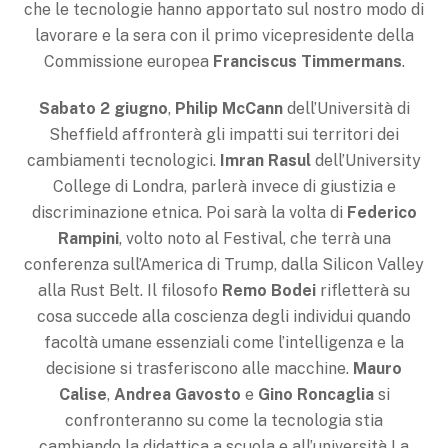
che le tecnologie hanno apportato sul nostro modo di
lavorare e la sera con il primo vicepresidente della
Commissione europea
Franciscus Timmermans
.
Sabato 2 giugno
,
Philip McCann
dell’Università di
Sheffield affronterà gli impatti sui territori dei
cambiamenti tecnologici.
Imran Rasul
dell’University
College di Londra, parlerà invece di giustizia e
discriminazione etnica. Poi sarà la volta di
Federico
Rampini
, volto noto al Festival, che terrà una
conferenza sull’America di Trump, dalla Silicon Valley
alla Rust Belt. Il filosofo
Remo Bodei
rifletterà su
cosa succede alla coscienza degli individui quando
facoltà umane essenziali come l’intelligenza e la
decisione si trasferiscono alle macchine.
Mauro
Calise
,
Andrea Gavosto
e
Gino Roncaglia
si
confronteranno su come la tecnologia stia
cambiando la didattica a scuola e all’università La